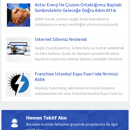
Astor Enerji İle Çözüm Ortaklığımız Başladı:
Sürdürülebilir Geleceğe Doğru Adım Attık
Şirket olarak, çevreye saygılı enerji kaynaklarına
odaklanma ve enerji verimliliğini artırma konularında
lider olma vizyonunu taşıyoruz. Astor Enerji ile
başlattığımız bu işbirliği, bu vizyonu hayata geçirme
İnternet Sitemiz Yenilendi
yolunda önemli bir adımı temsil ediyor. Astor Enerji,
yenilenebilir enerji kaynaklarına odaklanan ve
Sevgili Ziyaretçilerimiz, Sizlere daha iyi hizmet verebilmek
sürdürülebilir enerji çözümleri sunan bir öncüdür. Bu
ve daha kullanıcı dostu bir deneyim sunabilmek adına
heyecan verici çözüm ortaklığı...
büyük bir heyecanla internet sitemizi yeniledik! Yenilenen
web sitemiz, sizlere daha fazla içerik, daha iyi gezinme
imkanı ve daha çekici bir tasarım sunuyor. Yeniliklerimiz
Franchise İstanbul Expo Fuarı’nda Yerimizi
arasında neler var? Daha Modern ve Kullanıcı Dostu
Aldık
Tasarım: Yeni tasarımımızla...
İstanbul, franchising sektörünün en büyük buluşma
noktalarından biri olan Franchise İstanbul Expo Fuarı’na
ev sahipliği yapıyor. Bu yıl, 10-12 Ekim tarihleri arasında
gerçekleşen fuar, birçok ulusal ve uluslararası şirketi bir
araya getirerek iş fırsatlarına kapı aralıyor. İşte bu önemli
etkinlikte yer alan ve büyüme hedeflerine doğru hızla
Hemen Teklif Alın
ilerleyen şirketimiz için...
Buradan bizimle iletişime geçerek projeleriniz ile ilgili