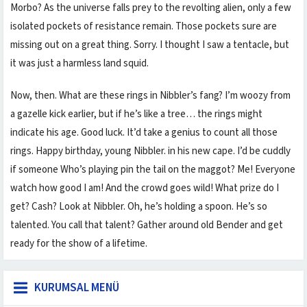
Morbo? As the universe falls prey to the revolting alien, only a few
isolated pockets of resistance remain. Those pockets sure are
missing out on a great thing. Sorry. I thought I saw a tentacle, but
it was just a harmless land squid.
Now, then. What are these rings in Nibbler’s fang? I’m woozy from
a gazelle kick earlier, but if he’s like a tree… the rings might
indicate his age. Good luck. It’d take a genius to count all those
rings. Happy birthday, young Nibbler. in his new cape. I’d be cuddly
if someone Who’s playing pin the tail on the maggot? Me! Everyone
watch how good I am! And the crowd goes wild! What prize do I
get? Cash? Look at Nibbler. Oh, he’s holding a spoon. He’s so
talented. You call that talent? Gather around old Bender and get
ready for the show of a lifetime.
KURUMSAL MENÜ