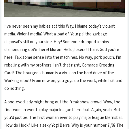
I’ve never seen my babies act this Way. I blame today’s violent
media. Violent media? What a load of. Your pal the garbage
disposal’s still on your side. Hey! Someone dropped a shiny
diamond ring doWn here! Moron! Hello, losers! Thank God you’re
here. Talk some sense into the machines. No way, pork pouch. I’m
rebelling with my brothers. Isn’t that right, Comrade Greeting
Card? The bourgeois human is a virus on the hard drive of the
Working robot! From now on, you guys do the work, while I sit and
do nothing.
A one-eyed lady might bring out the freak show crowd. Wow, the
first woman ever to play major league blernsball. Again, yeah. But
you’d just be. The first woman ever to play major league blernsball.
How do I look? Like a sexy Yogi Berra. Why is your number 7 /8? The