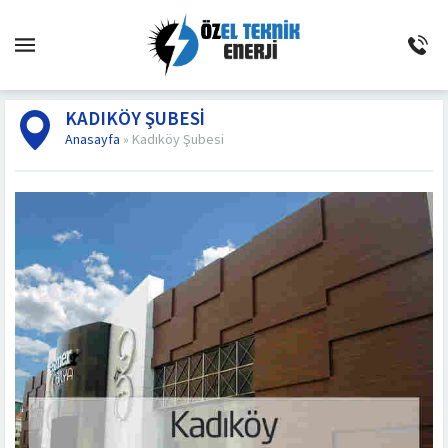
KADIKÖY ŞUBESI
Anasayfa
»
Kadıköy Şubesi