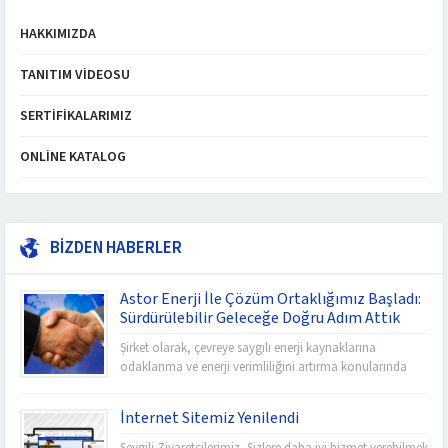
HAKKIMIZDA
TANITIM VIDEOSU
SERTIFIKALARIMIZ
ONLINE KATALOG
BİZDEN HABERLER
Astor Enerji İle Çözüm Ortaklığımız Başladı:
Sürdürülebilir Geleceğe Doğru Adım Attık
Şirket olarak, çevreye saygılı enerji kaynaklarına
odaklanma ve enerji verimliliğini artırma konularında
lider olma vizyonunu taşıyoruz. Astor Enerji ile
başlattığımız bu işbirliği, bu vizyonu hayata geçirme
İnternet Sitemiz Yenilendi
yolunda önemli bir adımı temsil ediyor. Astor Enerji,
yenilenebilir enerji kaynaklarına odaklanan ve
Sevgili Ziyaretçilerimiz, Sizlere daha iyi hizmet verebilmek